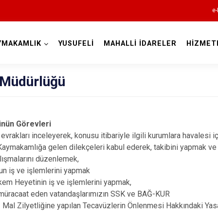
e-
YMAKAMLIK
YUSUFELİ
MAHALLİ İDARELER
HİZMET
Artvin
i Müdürlüğü
ğünün Görevleri
vrakları inceleyerek, konusu itibariyle ilgili kurumlara havalesi
Ardanuç
aymakamlığa gelen dilekçeleri kabul ederek, takibini yapmak ve
lışmalarını düzenlemek,
Arhavi
un iş ve işlemlerini yapmak
Borçka
kem Heyetinin iş ve işlemlerini yapmak,
n müracaat eden vatandaşlarımızın SSK ve BAĞ-KUR
Hopa
 Mal Zilyetliğine yapılan Tecavüzlerin Önlenmesi Hakkındaki Yasan
Murgul