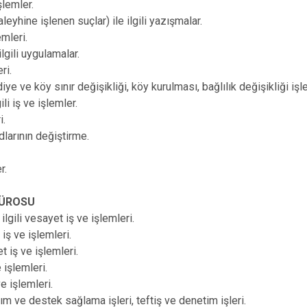
işlemler.
leyhine işlenen suçlar) ile ilgili yazışmalar.
emleri.
ilgili uygulamalar.
ri.
ye ve köy sınır değişikliği, köy kurulması, bağlılık değişikliği iş
ili iş ve işlemler.
ri.
 adlarının değiştirme.
r.
BÜROSU
ilgili vesayet iş ve işlemleri.
 iş ve işlemleri.
et iş ve işlemleri.
e işlemleri.
 ve işlemleri.
dım ve destek sağlama işleri, teftiş ve denetim işleri.