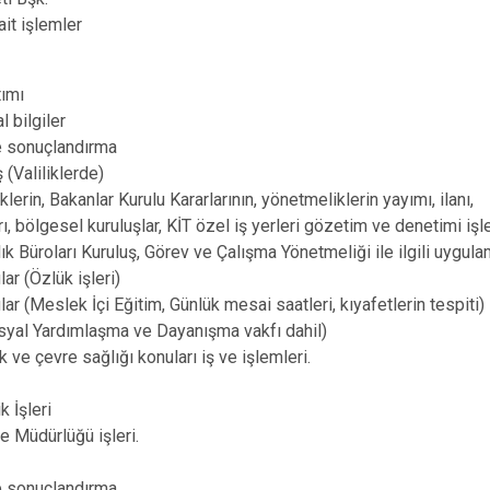
it işlemler
ıtımı
al bilgiler
ve sonuçlandırma
iş (Valiliklerde)
lerin, Bakanlar Kurulu Kararlarının, yönetmeliklerin yayımı, ilanı,
ı, bölgesel kuruluşlar, KİT özel iş yerleri gözetim ve denetimi işle
k Büroları Kuruluş, Görev ve Çalışma Yönetmeliği ile ilgili uygul
lar (Özlük işleri)
lar (Meslek İçi Eğitim, Günlük mesai saatleri, kıyafetlerin tespiti
(Sosyal Yardımlaşma ve Dayanışma vakfı dahil)
k ve çevre sağlığı konuları iş ve işlemleri.
k İşleri
e Müdürlüğü işleri.
ve sonuçlandırma.