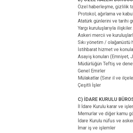
Özel haberleşme, gizlilik 
Protokol, ağırlama ve kabu
Atatürk günlerini ve tarihi 
Yargı kuruluşlarıyla ilişkiler
Askeri mercii ve kuruluşlarl
Sıkı yönetim / olağanüstü h
İstihbarat hizmet ve konular
Asayiş konuları (Emniyet, Ja
Müdürlüğün Teftiş ve deneti
Genel Emirler
Mülakatlar (Sınır il ve ilçe
Çeşitli İşler
C) İDARE KURULU BÜRO
İl İdare Kurulu karar ve işl
Memurlar ve diğer kamu görev
İdare Kurulu nüfus ve asker
İmar iş ve işlemler