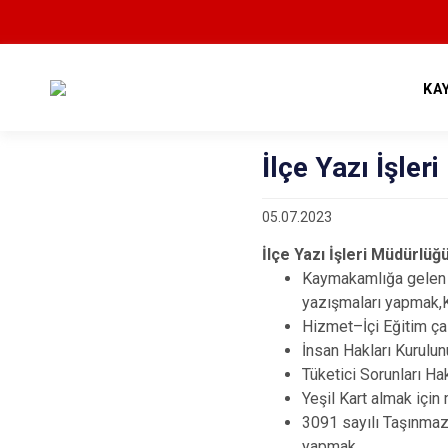
KA
İlçe Yazı İşler
05.07.2023
İlçe Yazı İşleri Müdürlü
Kaymakamlığa gelen e
yazışmaları yapmak,K
Hizmet–İçi Eğitim ça
İnsan Hakları Kurulun
Tüketici Sorunları Ha
Yeşil Kart almak içi
3091 sayılı Taşınmaz
yapmak,