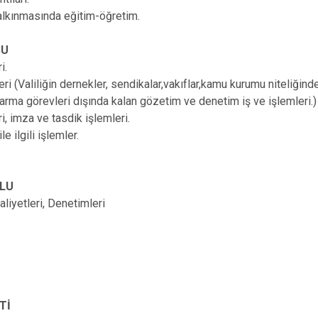
alkınmasında eğitim-öğretim.
OSU
ri.
i (Valiliğin dernekler, sendikalar,vakıflar,kamu kurumu niteliğinde
darma görevleri dışında kalan gözetim ve denetim iş ve işlemleri.
ri, imza ve tasdik işlemleri.
le ilgili işlemler.
ULU
aliyetleri, Denetimleri
Tİ