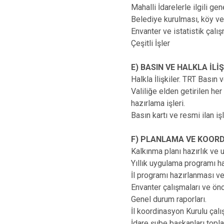
Mahalli İdarelerle ilgili g
Belediye kurulması, köy veya
Envanter ve istatistik çalı
Çeşitli İşler
E) BASIN VE HALKLA İL
Halkla İlişkiler. TRT Basın v
Valiliğe elden getirilen he
hazırlama işleri.
Basın kartı ve resmi ilan işl
F) PLANLAMA VE KOO
Kalkınma planı hazırlık ve
Yıllık uygulama programı h
İl programı hazırlanması 
Envanter çalışmaları ve önce
Genel durum raporları.
İl koordinasyon Kurulu çal
İdare şube başkanları topla