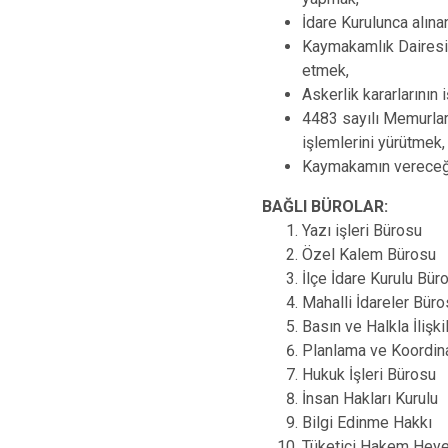
İdare Kurulunca alına
Kaymakamlık Dairesi
etmek,
Askerlik kararlarının
4483 sayılı Memurlar
işlemlerini yürütmek,
Kaymakamın vereceği
BAĞLI BÜROLAR:
Yazı işleri Bürosu
Özel Kalem Bürosu
İlçe İdare Kurulu Bü
Mahalli İdareler Bü
Basın ve Halkla İlişk
Planlama ve Koordin
Hukuk İşleri Bürosu
İnsan Hakları Kurulu
Bilgi Edinme Hakkı
Tüketici Hakem Heye