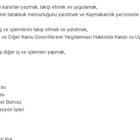
Şavşat
n kararları yazmak, takip etmek ve uygulamak,
nin tahakkuk memurluğunu yürütmek ve Kaymakamlık personelin öz
Yusufeli
Kemalpaşa
 iş ve işlemlerini takip etmek ve yürütmek,
 ve Diğer Kamu Görevlilerinin Yargılanması Hakkında Kanun ve U
 diğer iş ve işlemleri yapmak,
rosu
rosu
iler Bürosu
asyon İşleri
ti Bşk.