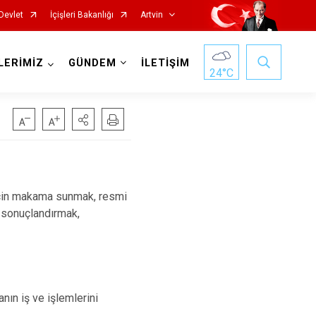
Devlet
İçişleri Bakanlığı
Artvin
LERİMİZ
GÜNDEM
İLETİŞİM
24
°C
 için makama sunmak, resmi
 sonuçlandırmak,
ın iş ve işlemlerini