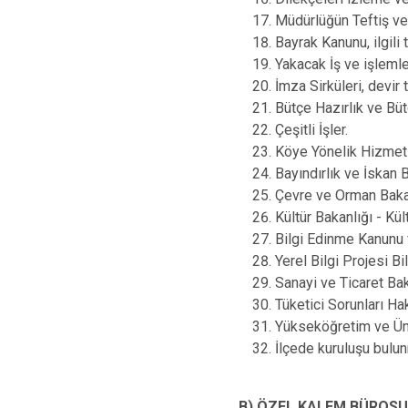
Müdürlüğün Teftiş v
Bayrak Kanunu, ilgili
Yakacak İş ve işleml
İmza Sirküleri, devir 
Bütçe Hazırlık ve Bü
Çeşitli İşler.
Köye Yönelik Hizmetl
Bayındırlık ve İskan 
Çevre ve Orman Baka
Kültür Bakanlığı - Kül
Bilgi Edinme Kanunu
Yerel Bilgi Projesi Bi
Sanayi ve Ticaret Ba
Tüketici Sorunları H
Yükseköğretim ve Üniv
İlçede kuruluşu bulun
B) ÖZEL KALEM BÜROS