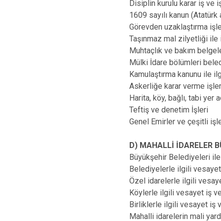
Disiplin kurulu karar iş ve 
1609 sayılı kanun (Atatürk a
Görevden uzaklaştırma işl
Taşınmaz mal zilyetliği ile 
Muhtaçlık ve bakım belgele
Mülki İdare bölümleri beledi
Kamulaştırma kanunu ile ilg
Askerliğe karar verme işle
Harita, köy, bağlı, tabi yer
Teftiş ve denetim İşleri
Genel Emirler ve çeşitli işle
D) MAHALLİ İDARELER 
Büyükşehir Belediyeleri ile 
Belediyelerle ilgili vesayet
Özel idarelerle ilgili vesay
Köylerle ilgili vesayet iş v
Birliklerle ilgili vesayet iş
Mahalli idarelerin mali yar