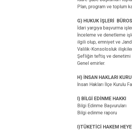
Plan, program ve toplum k
G) HUKUK İŞLERİ BÜR
İdari yargıya başvurma işle
İnceleme ve denetleme işler
ilgili olup, emniyet ve Jan
Valilik-Konsolosluk ilişkile
Şefliğin teftiş ve denetimi i
Genel emirler.
H) İNSAN HAKLARI KUR
İnsan Hakları İlçe Kurulu Fa
I) BİLGİ EDİNME HAKKI
Bilgi Edinme Başvuruları
Bilgi edinme raporu
I)TÜKETİCİ HAKEM HEYE