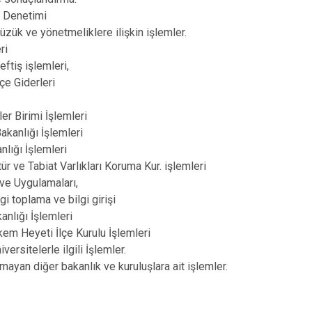
e Denetimi
 tüzük ve yönetmeliklere ilişkin işlemler.
eri
teftiş işlemleri,
tçe Giderleri
er Birimi İşlemleri
Bakanlığı İşlemleri
nlığı İşlemleri
tür ve Tabiat Varlıkları Koruma Kur. işlemleri
 ve Uygulamaları,
lgi toplama ve bilgi girişi
kanlığı İşlemleri
akem Heyeti İlçe Kurulu İşlemleri
ersitelerle ilgili İşlemler.
mayan diğer bakanlık ve kuruluşlara ait işlemler.
U