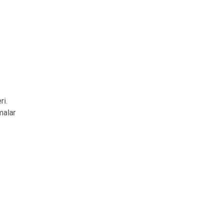
ri.
amalar
)