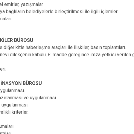
enel emirler, yazışmalar
 bağlıların belediyelerle birleştirilmesi ile ilgili işlemler.
şmaları
İŞKİLER BÜROSU
e diğer kitle haberleşme araçları ile ilişkiler, basın toplantıları.
r nevi dilekçenin kabulü, 8. madde gereğince imza yetkisi verilen 
eri.
RDİNASYON BÜROSU
 uygulanması.
azırlanması ve uygulanması.
ve uygulanması.
likli kriterler.
ışmaları.
ntıları.