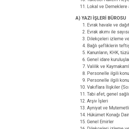
Lokal ve Derneklere a
A) YAZI İŞLERİ BÜROSU
Evrak havale ve dağ
Evrak akımı ile sayıs
Dilekçeleri izleme 
Bağlı şefliklerin teft
Kanunların, KHK, tüzük
Genel idare kuruluşlar
Valilik ve Kaymakamlı
Personelle ilgili konu
Personelle ilgili konu
Vakıflara İlişkiler 
Tabi afet, genel sağlı
Arşiv İşleri
Ayniyat ve Mutemetli
Hükümet Konağı Dair
Genel Emirler
Dilekçeleri izleme 