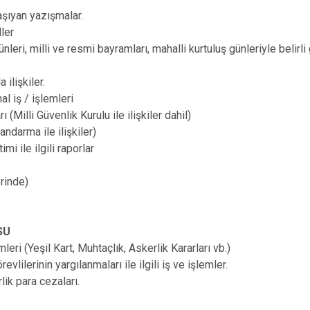
taşıyan yazışmalar.
ller
günleri, milli ve resmi bayramları, mahalli kurtuluş günleriyle beli
.
a ilişkiler.
al iş / işlemleri
ı (Milli Güvenlik Kurulu ile ilişkiler dahil)
ndarma ile ilişkiler)
mi ile ilgili raporlar
lerinde)
SU
emleri (Yeşil Kart, Muhtaçlık, Askerlik Kararları vb.)
lilerinin yargılanmaları ile ilgili iş ve işlemler.
lik para cezaları.