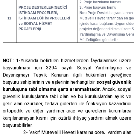
2.
Proje hazırlama formatı
PROJE DESTEKLER(GEÇİCİ
3.
Proje başvuru formu
İSTİHDAM PROJELERİ,
Not:
Proje Destek başvurularının
11
İSTİHDAM EĞİTİM PROJELERİ
Mütevelli Heyeti tarafından en ge
ve SOSYAL HİZMET
içinde karar bağlanır. Uygun old
PROJELERİ
)
İ
projeler değerlendirilmek üzere 
Yardımlaşma ve Dayanışma Gene
Müdürlüğüne gönderilir.
NOT: 1-
Yukarıda belirtilen hizmetlerden faydalanmak üzere
başvurulması için 3294 sayılı Sosyal Yardımlaşma ve
Dayanışmayı Teşvik Kanunun ilgili hükümleri gereğince
başvuru sahiplerinin ve eşlerinin herhangi bir
sosyal güvenlik
kuruluşuna tabi olmama şartı aranmaktadır.
Ancak, sosyal
güvenlik kuruluşlarına tabi olan ve bu kuruluşlardan aylık ve
gelir alan özürlüler, tedavi giderleri ile fonksiyon kazandırıcı
ortopedik ve diğer yardımcı araç ve gereçlerin kurumlarca
karşılanamayan kısmı için özürlü ihtiyaç yardımı almak üzere
başvurabilirler
.
2- Vakıf Mütevelli Heyeti kararına göre, yardım alan