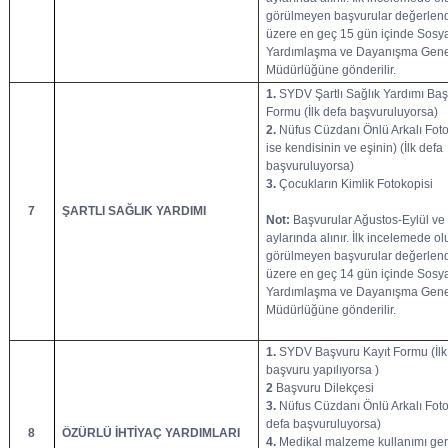
görülmeyen başvurular değerlend
üzere en geç 15 gün içinde Sosy
Yardımlaşma ve Dayanışma Gene
Müdürlüğüne gönderilir.
1.
SYDV Şartlı Sağlık Yardımı Ba
Formu (İlk defa başvuruluyorsa)
2.
Nüfus Cüzdanı Önlü Arkalı Fotok
ise kendisinin ve eşinin) (İlk defa
başvuruluyorsa)
3.
Çocukların Kimlik Fotokopisi
7
ŞARTLI SAĞLIK YARDIMI
Not:
Başvurular Ağustos-Eylül ve
aylarında alınır. İlk incelemede o
görülmeyen başvurular değerlend
üzere en geç 14 gün içinde Sosy
Yardımlaşma ve Dayanışma Gene
Müdürlüğüne gönderilir.
1.
SYDV Başvuru Kayıt Formu (İlk
başvuru yapılıyorsa )
2
Başvuru Dilekçesi
3.
Nüfus Cüzdanı Önlü Arkalı Foto
defa başvuruluyorsa)
8
ÖZÜRLÜ İHTİYAÇ YARDIMLARI
4.
Medikal malzeme kullanımı ger