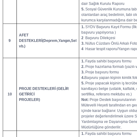
dair Sağlık Kurulu Raporu
5.
Sosyal Güvenlik Kurumuna tab
olanlardan araç bedelinin, tabi o
kurumca karşılanmadığına dair b
1.
SYDV Başvuru Kayıt Formu (İlk
başvuru yapılıyorsa )
AFET
2
Başvuru Dilekçesi
9
DESTEKLERİ(Deprem,Yangın,Sel
3.
Nüfus Cüzdanı Önlü Arkalı Foto
vb.)
4
Hasar tespit raporu/Yangın rap
1.
Fayda sahibi başvuru formu
2.
Proje hazırlama formatı (yazılı
3.
Proje başvuru formu
4.
Başvuru yapan kişinin kimlik fot
5.
Proje yapacak kişinin iş tecrüb
PROJE DESTEKLERİ (GELİR
kanıtlayıcı belge (ustalık, kalfalık
10
GETİRİCİ
sertifika, referans mektubu vs.)
PROJELER)
Not:
Proje Destek başvurularının
Mütevelli Heyeti tarafından en ge
içinde karar bağlanır. Uygun old
projeler değerlendirilmek üzere 
Yardımlaşma ve Dayanışma Gene
Müdürlüğüne gönderilir..
1.
Fayda sahibi başvuru formu