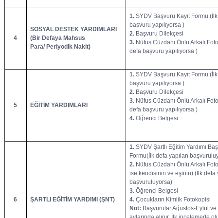
1.
SYDV Başvuru Kayıt Formu (İlk
başvuru yapılıyorsa )
SOSYAL DESTEK YARDIMLARI
2.
Başvuru Dilekçesi
4
(Bir Defaya Mahsus
3.
Nüfus Cüzdanı Önlü Arkalı Fotok
Para/ Periyodik Nakit)
defa başvuru yapılıyorsa )
1.
SYDV Başvuru Kayıt Formu (İlk
başvuru yapılıyorsa )
2.
Başvuru Dilekçesi
3.
Nüfus Cüzdanı Önlü Arkalı Fotok
5
EĞİTİM YARDIMLARI
defa başvuru yapılıyorsa )
4.
Öğrenci Belgesi
1.
SYDV Şartlı Eğitim Yardımı Ba
Formu(İlk defa yapılan başvurulu
2.
Nüfus Cüzdanı Önlü Arkalı Fotok
ise kendisinin ve eşinin) (İlk defa
başvuruluyorsa)
3.
Öğrenci Belgesi
6
ŞARTLI EĞİTİM YARDIMI (ŞNT)
4.
Çocukların Kimlik Fotokopisi
Not:
Başvurular Ağustos-Eylül ve
aylarında alınır. İlk incelemede o