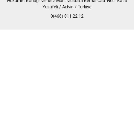
Hükümet Konağı Merkez Mah. Mustafa Kemal Cad. No.1 Kat.3
Yusufeli / Artvin / Türkiye
0(466) 811 22 12