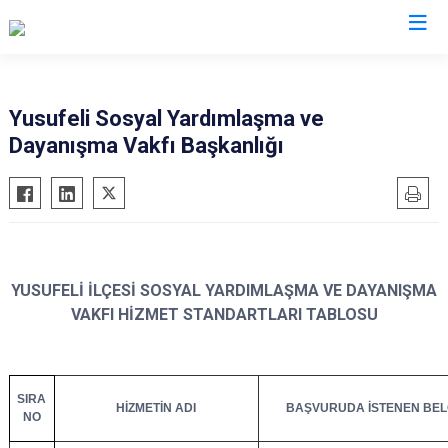
Artvin
Yusufeli Sosyal Yardımlaşma ve
Dayanışma Vakfı Başkanlığı
Ardanuç
Arhavi
Borçka
Hopa
Murgul
YUSUFELİ İLÇESİ SOSYAL YARDIMLAŞMA VE DAYANIŞMA
Şavşat
VAKFI HİZMET STANDARTLARI TABLOSU
Yusufeli
Kemalpaşa
SIRA
HİZMETİN ADI
BAŞVURUDA İSTENEN BE
NO