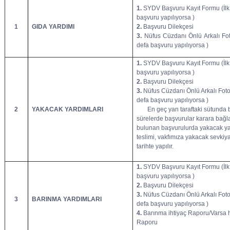
1.
SYDV Başvuru Kayıt Formu (İlk
başvuru yapılıyorsa )
1
GIDA YARDIMI
2.
Başvuru Dilekçesi
3.
Nüfus Cüzdanı Önlü Arkalı Foto
defa başvuru yapılıyorsa )
1.
SYDV Başvuru Kayıt Formu (İlk
başvuru yapılıyorsa )
2.
Başvuru Dilekçesi
3.
Nüfus Cüzdanı Önlü Arkalı Fotok
defa başvuru yapılıyorsa )
2
YAKACAK YARDIMLARI
En geç yan taraftaki sütunda be
sürelerde başvurular karara bağl
bulunan başvurulurda yakacak ya
teslimi, vakfımıza yakacak sevkiya
tarihte yapılır.
1.
SYDV Başvuru Kayıt Formu (İlk
başvuru yapılıyorsa )
2.
Başvuru Dilekçesi
3.
Nüfus Cüzdanı Önlü Arkalı Fotok
3
BARINMA YARDIMLARI
defa başvuru yapılıyorsa )
4.
Barınma ihtiyaç Raporu/Varsa h
Raporu