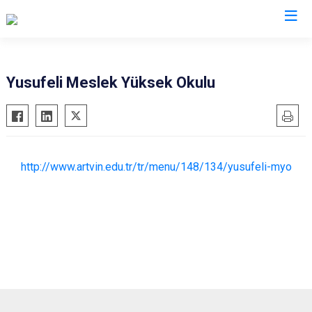
Artvin
Yusufeli Meslek Yüksek Okulu
Ardanuç
Arhavi
Borçka
http://www.artvin.edu.tr/tr/menu/148/134/yusufeli-myo
Hopa
Murgul
Şavşat
Yusufeli
Kemalpaşa