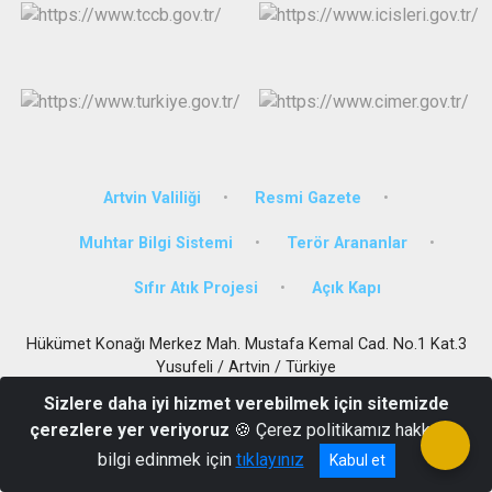
Artvin Valiliği
Resmi Gazete
Muhtar Bilgi Sistemi
Terör Arananlar
Sıfır Atık Projesi
Açık Kapı
Hükümet Konağı Merkez Mah. Mustafa Kemal Cad. No.1 Kat.3
Yusufeli / Artvin / Türkiye
0(466) 811 22 12
Sizlere daha iyi hizmet verebilmek için sitemizde
çerezlere yer veriyoruz
🍪 Çerez politikamız hakkında
bilgi edinmek için
tıklayınız
Kabul et