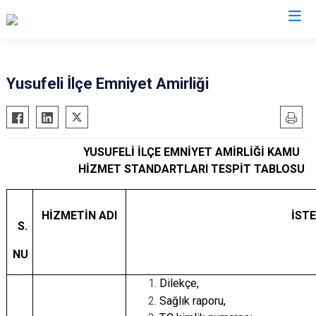
Artvin
Yusufeli İlçe Emniyet Amirliği
Ardanuç
Arhavi
YUSUFELİ İLÇE EMNİYET AMİRLİĞİ KAMU
Borçka
HİZMET STANDARTLARI TESPİT TABLOSU
Hopa
Murgul
HİZMETİN ADI
İST
Şavşat
S.
Yusufeli
NU
Kemalpaşa
Dilekçe,
Sağlık raporu,