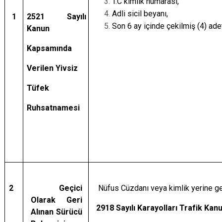
T.C kimlik numarası,
Adli sicil beyanı,
1
2521 Sayılı
Son 6 ay içinde çekilmiş (4) adet
Kanun
Kapsamında
Verilen Yivsiz
Tüfek
Ruhsatnamesi
2
Geçici
Nüfus Cüzdanı veya kimlik yerine ge
Olarak Geri
2918 Sayılı Karayolları Trafik Kan
Alınan Sürücü